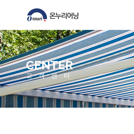
CENTER
고ㆍ객ㆍ센ㆍ터