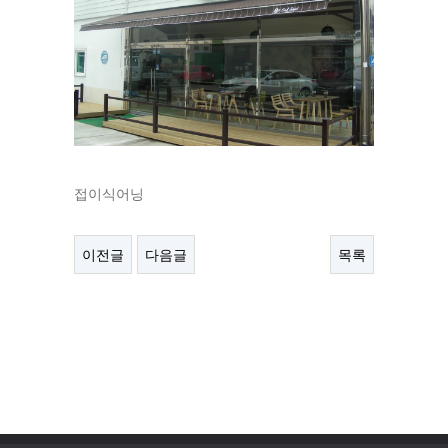
접이식어닝
이전글
다음글
목록